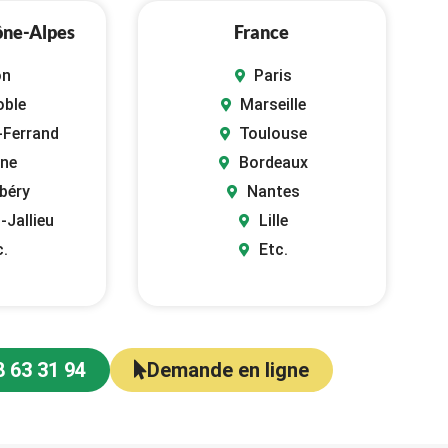
ône-Alpes
France
on
Paris
oble
Marseille
-Ferrand
Toulouse
nne
Bordeaux
béry
Nantes
-Jallieu
Lille
c.
Etc.
8 63 31 94
Demande en ligne