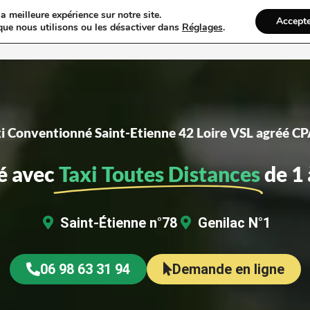
a meilleure expérience sur notre site.
Accept
que nous utilisons ou les désactiver dans
Réglages
.
Accueil
Informations
Réser
i Conventionné Saint-Etienne 42 Loire VSL agréé 
é avec
Taxi Toutes Distances
de 1 
Saint-Étienne n°78
Genilac N°1
06 98 63 31 94
Demande en ligne