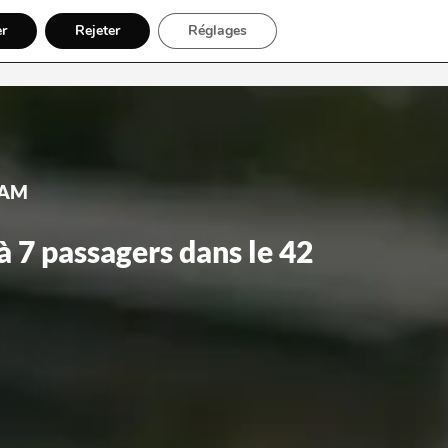
er
Rejeter
Réglages
vation en ligne
Contact
CPAM
à 7 passagers dans le 42